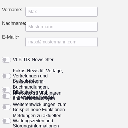
Vorname:
Nachname:
E-Mail:*
VLB-TIX-Newsletter
Fokus-News für Verlage,
Vertretungen und
Selfpublisher
Fokus-News für
Buchhandlungen,
Bibliotheken und
Hinweise zu Webinaren
allgemeinen Handel
und Veranstaltungen
Weiterentwicklungen, zum
Beispiel neue Funktionen
Meldungen zu aktuellen
Wartungszeiten und
Störungsinformationen