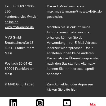
Tel.: +49 69 1306-
Diese E-Mail wurde an
550
max.mustermann@news.vlbtix.de
kundenservice@mvb-
gesendet.
online.de
www.mvb-online.de
Möchten Sie in Zukunft keine
Informationen mehr von uns
MVB GmbH
erhalten, können Sie der
Braubachstraße 16
Verwendung Ihrer E-Mail-Adresse
60311 Frankfurt am
jederzeit widersprechen. Dafür
Main
entstehen Ihnen keine anderen
Kosten als die Übermittlungskosten
Postfach 10 04 42
nach den Basistarifen. Alternativ
60004 Frankfurt am
können Sie Ihr Interessensprofil
Main
anpassen.
© MVB GmbH 2026
Zum Abmelden oder Anpassen
klicken Sie bitte
hier
.
Alle